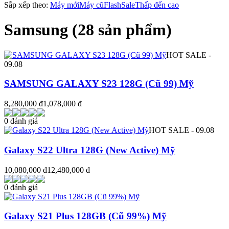
Sắp xếp theo:
Máy mới
Máy cũ
FlashSale
Thấp đến cao
Samsung
(28 sản phẩm)
HOT SALE -
09.08
SAMSUNG GALAXY S23 128G (Cũ 99) Mỹ
8,280,000 đ
1,078,000 đ
0 đánh giá
HOT SALE - 09.08
Galaxy S22 Ultra 128G (New Active) Mỹ
10,080,000 đ
12,480,000 đ
0 đánh giá
Galaxy S21 Plus 128GB (Cũ 99%) Mỹ