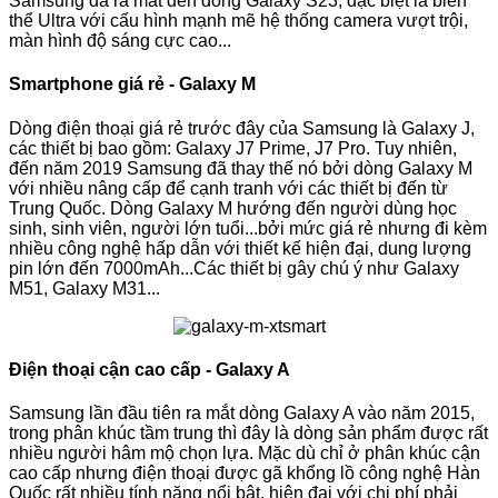
Samsung đã ra mắt đến dòng Galaxy S23, đặc biệt là biến
thể Ultra với cấu hình mạnh mẽ hệ thống camera vượt trội,
màn hình độ sáng cực cao...
Smartphone giá rẻ - Galaxy M
Dòng điện thoại giá rẻ trước đây của Samsung là Galaxy J,
các thiết bị bao gồm: Galaxy J7 Prime, J7 Pro. Tuy nhiên,
đến năm 2019 Samsung đã thay thế nó bởi dòng Galaxy M
với nhiều nâng cấp để cạnh tranh với các thiết bị đến từ
Trung Quốc. Dòng Galaxy M hướng đến người dùng học
sinh, sinh viên, người lớn tuổi...bởi mức giá rẻ nhưng đi kèm
nhiều công nghệ hấp dẫn với thiết kế hiện đại, dung lượng
pin lớn đến 7000mAh...Các thiết bị gây chú ý như Galaxy
M51, Galaxy M31...
Điện thoại cận cao cấp - Galaxy A
Samsung lần đầu tiên ra mắt dòng Galaxy A vào năm 2015,
trong phân khúc tầm trung thì đây là dòng sản phẩm được rất
nhiều người hâm mộ chọn lựa. Mặc dù chỉ ở phân khúc cận
cao cấp nhưng điện thoại được gã khổng lồ công nghệ Hàn
Quốc rất nhiều tính năng nổi bật, hiện đại với chi phí phải