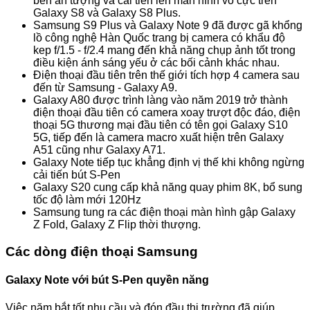
bên ấn tượng và cải tiến lên màn hình vô cực trên
Galaxy S8 và Galaxy S8 Plus.
Samsung S9 Plus và Galaxy Note 9 đã được gã khổng
lồ công nghệ Hàn Quốc trang bị camera có khẩu độ
kep f/1.5 - f/2.4 mang đến khả năng chụp ảnh tốt trong
điều kiện ánh sáng yếu ở các bối cảnh khác nhau.
Điện thoại đầu tiên trên thế giới tích hợp 4 camera sau
đến từ Samsung - Galaxy A9.
Galaxy A80 được trình làng vào năm 2019 trở thành
điện thoại đầu tiên có camera xoay trượt độc đáo, điện
thoại 5G thương mại đầu tiên có tên gọi Galaxy S10
5G, tiếp đến là camera macro xuất hiện trên Galaxy
A51 cũng như Galaxy A71.
Galaxy Note tiếp tục khẳng định vị thế khi không ngừng
cải tiến bút S-Pen
Galaxy S20 cung cấp khả năng quay phim 8K, bổ sung
tốc độ làm mới 120Hz
Samsung tung ra các điện thoại màn hình gập Galaxy
Z Fold, Galaxy Z Flip thời thượng.
Các dòng điện thoại Samsung
Galaxy Note với bút S-Pen quyền năng
Việc năm bắt tốt nhu cầu và đón đầu thị trường đã giúp