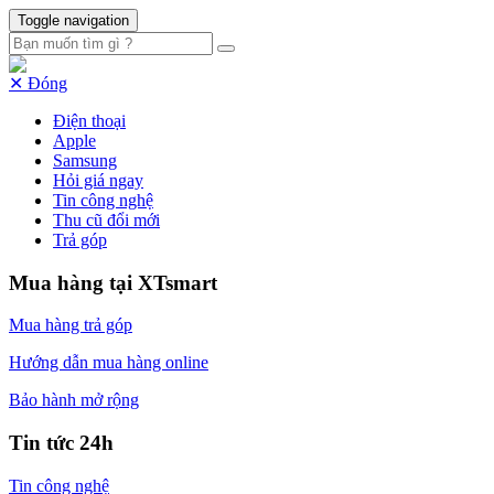
Toggle navigation
✕ Đóng
Điện thoại
Apple
Samsung
Hỏi giá ngay
Tin công nghệ
Thu cũ đổi mới
Trả góp
Mua hàng tại XTsmart
Mua hàng trả góp
Hướng dẫn mua hàng online
Bảo hành mở rộng
Tin tức 24h
Tin công nghệ