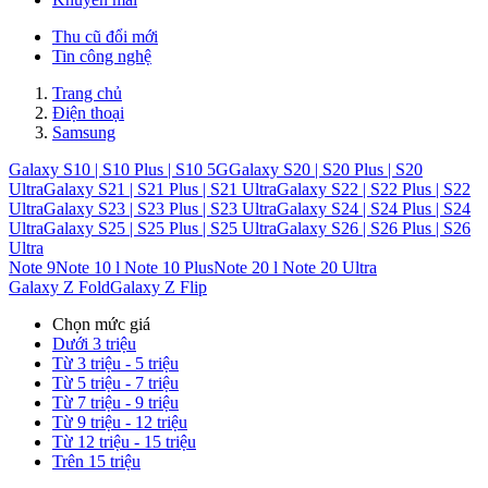
Thu cũ đổi mới
Tin công nghệ
Trang chủ
Điện thoại
Samsung
Galaxy S10 | S10 Plus | S10 5G
Galaxy S20 | S20 Plus | S20
Ultra
Galaxy S21 | S21 Plus | S21 Ultra
Galaxy S22 | S22 Plus | S22
Ultra
Galaxy S23 | S23 Plus | S23 Ultra
Galaxy S24 | S24 Plus | S24
Ultra
Galaxy S25 | S25 Plus | S25 Ultra
Galaxy S26 | S26 Plus | S26
Ultra
Note 9
Note 10 l Note 10 Plus
Note 20 l Note 20 Ultra
Galaxy Z Fold
Galaxy Z Flip
Chọn mức giá
Dưới 3 triệu
Từ 3 triệu - 5 triệu
Từ 5 triệu - 7 triệu
Từ 7 triệu - 9 triệu
Từ 9 triệu - 12 triệu
Từ 12 triệu - 15 triệu
Trên 15 triệu