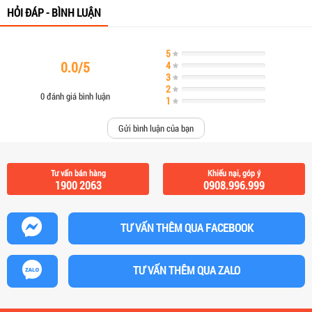
HỎI ĐÁP - BÌNH LUẬN
5
Complete
0.0/5
4
Complete
3
Complete
2
Complete
0 đánh giá bình luận
1
Complete
Gửi bình luận của bạn
Tư vấn bán hàng
Khiếu nại, góp ý
1900 2063
0908.996.999
TƯ VẤN THÊM QUA FACEBOOK
TƯ VẤN THÊM QUA ZALO