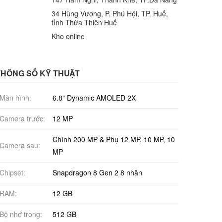
34 Hùng Vương, P. Phú Hội, TP. Huế,
tỉnh Thừa Thiên Huế
Kho online
THÔNG SỐ KỸ THUẬT
Màn hình:
6.8" Dynamic AMOLED 2X
Camera trước:
12 MP
Chính 200 MP & Phụ 12 MP, 10 MP, 10
Camera sau:
MP
Chipset:
Snapdragon 8 Gen 2 8 nhân
RAM:
12 GB
Bộ nhớ trong:
512 GB