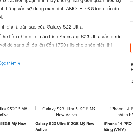
22 Ultra. Bởi ngoại hình máy không mang đến quá nhiều sự
́nh hãng vẫn sử dụng màn hình AMOLED 6,8 inch, tốc độ
l.
hế hệ tiền nhiệm thì màn hình Samsung S23 Ultra vẫn được
ỡ với độ sáng tối đa lên đến 1750 nits cho phép hiển thị
dụng viền bezel siêu mỏng kết hợp màn hình thiết kế cong
thoại.
▾
Đọc thêm
ện Galaxy S23 Ultra 512GB với kính cường lực Gorilla
g khả năng bảo vệ mặt trước và mặt sau khỏi bị rơi và trầy
Đ
trên model mới của mình đến từ khung máy, bao gồm các
găn các cú chạm vô tình. Khung máy cũng phẳng hơn một
S23 Ultra giá rẻ bạn sẽ có các tùy chọn màu sắc gồm
́t hơn
 256GB Mỹ New
Galaxy S23 Ultra 512GB Mỹ New
iPhone 14 PRO
Active
hãng (VN/A)
ững thiết bị đầu tiên trên thị trường được trang bị chip