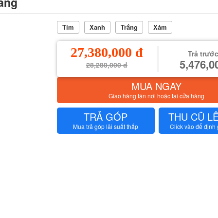
ãng
Tím
Xanh
Trắng
Xám
27,380,000 đ
Trả trước
5,476,0
28,280,000 đ
MUA NGAY
Giao hàng tận nơi hoặc tại cửa hàng
TRẢ GÓP
THU CŨ L
Mua trả góp lãi suất thấp
Click vào để định 