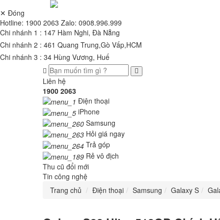
✕ Đóng
Hotline:
1900 2063
Zalo:
0908.996.999
Chi nhánh 1 : 147 Hàm Nghi, Đà Nẵng
Chi nhánh 2 : 461 Quang Trung,Gò Vấp,HCM
Chi nhánh 3 : 34 Hùng Vương, Huế
Liên hệ
1900 2063
Điện thoại
iPhone
Samsung
Hỏi giá ngay
Trả góp
Rẻ vô địch
Thu cũ đổi mới
Tin công nghệ
Trang chủ
Điện thoại
Samsung
Galaxy S
Gal