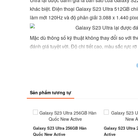
Ultra lại được đánh giá là bản sao của Galaxy S
khác biệt. Điện thoại Galaxy S23 Ultra 512GB chi
làm mới 120Hz và độ phân giải 3.088 x 1.440 pixe
Mặc dù thông số kỹ thuật không thay đổi so với t
đánh giá tuyệt vời. Độ chi tiết cao, màu sắc rực r
xuất sắc ngay cả dưới mặt trời gay gắt. Việc sử 
tràn mang đến diện tích hiển thị rộng rãi cho điện 
Samsung sử dụng chất liệu cao cấp để hoàn thi
Glass Victus 2 và Armor Aluminium bền bỉ, bổ sun
xước. Một số tinh chỉnh được Samsung thực hiện 
Sản phẩm tương tự
cạnh trên màn hình ít cong hơn một chút nhằm n
chút mang đến tổng thể vuông vắn hơn. Mua Galaxy 
kem, tím oải hương, xanh lục và đen.
Snapdragon 8 Gen 2 mang đến tốc độ xử lý tô
Galaxy S23 Ultra 256GB Hàn
Galaxy S23 Ultra
Quốc New Active
Active
Samsung Galaxy S23 Ultra chính hãng là một trong nh