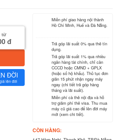
Miễn phí giao hàng nội thành
Hồ Chí Minh, Huế và Đà Nẵng.
 từ
00 đ
Trả góp lãi suất 0% qua thẻ tín
dụng.
Trả góp lãi suất 1% qua nhiều
ngân hàng tài chính, chỉ cần
CCCD hoặc CMND + GPLX
ÊN ĐỜI
(hoặc sổ hộ khẩu). Thủ tục đơn
giản 15 phút nhận ngay máy
giá lên đời
ngay (chi tiết trả góp hàng
tháng và lãi suất).
Miễn phí cà thẻ nội địa và hỗ
trợ giảm phí thẻ visa. Thu mua
máy cũ giá cao để lên đời máy
mới (xem chi tiết).
CÒN HÀNG:
147 Hàm Nghi, Thanh Khê, TP.Đà Nẵng