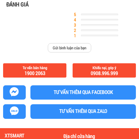
ĐÁNH GIÁ
5
Complete
4
Complete
3
Complete
2
Complete
1
Complete
Gửi bình luận của bạn
Tư vấn bán hàng
Khiếu nại, góp ý
1900 2063
0908.996.999
TƯ VẤN THÊM QUA FACEBOOK
TƯ VẤN THÊM QUA ZALO
XTSMART
Địa chỉ cửa hàng