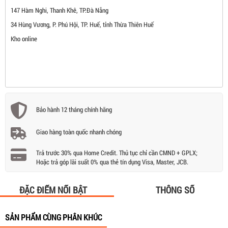
147 Hàm Nghi, Thanh Khê, TP.Đà Nẵng
34 Hùng Vương, P. Phú Hội, TP. Huế, tỉnh Thừa Thiên Huế
Kho online
Bảo hành 12 tháng chính hãng
Giao hàng toàn quốc nhanh chóng
Trả trước 30% qua Home Credit. Thủ tục chỉ cần CMND + GPLX;
Hoặc trả góp lãi suất 0% qua thẻ tín dụng Visa, Master, JCB.
ĐẶC ĐIỂM NỔI BẬT
THÔNG SỐ
SẢN PHẨM CÙNG PHÂN KHÚC