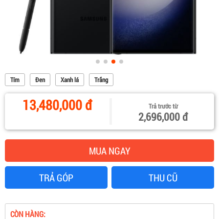
Tím
Đen
Xanh lá
Trắng
13,480,000 đ
Trả trước từ
2,696,000 đ
MUA NGAY
TRẢ GÓP
THU CŨ
CÒN HÀNG: