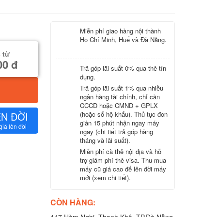
Miễn phí giao hàng nội thành
Hồ Chí Minh, Huế và Đà Nẵng.
 từ
00 đ
Trả góp lãi suất 0% qua thẻ tín
dụng.
Trả góp lãi suất 1% qua nhiều
ngân hàng tài chính, chỉ cần
CCCD hoặc CMND + GPLX
ÊN ĐỜI
(hoặc sổ hộ khẩu). Thủ tục đơn
giản 15 phút nhận ngay máy
giá lên đời
ngay (chi tiết trả góp hàng
tháng và lãi suất).
Miễn phí cà thẻ nội địa và hỗ
trợ giảm phí thẻ visa. Thu mua
máy cũ giá cao để lên đời máy
mới (xem chi tiết).
CÒN HÀNG: