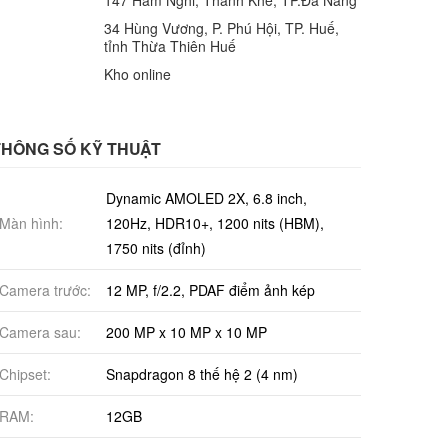
147 Hàm Nghi, Thanh Khê, TP.Đà Nẵng
34 Hùng Vương, P. Phú Hội, TP. Huế,
tỉnh Thừa Thiên Huế
Kho online
THÔNG SỐ KỸ THUẬT
Dynamic AMOLED 2X, 6.8 inch,
Màn hình:
120Hz, HDR10+, 1200 nits (HBM),
1750 nits (đỉnh)
Camera trước:
12 MP, f/2.2, PDAF điểm ảnh kép
Camera sau:
200 MP x 10 MP x 10 MP
Chipset:
Snapdragon 8 thế hệ 2 (4 nm)
RAM:
12GB