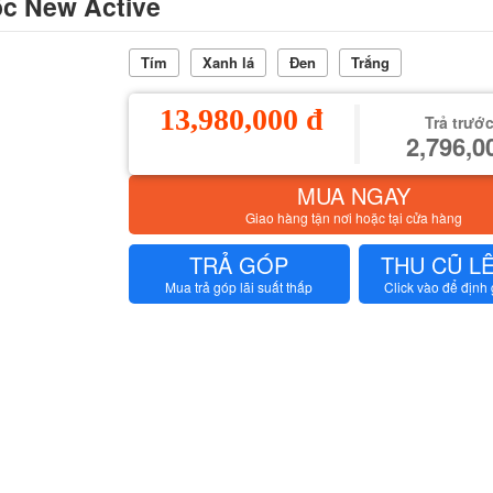
ốc New Active
Tím
Xanh lá
Đen
Trắng
13,980,000 đ
Trả trước
2,796,0
MUA NGAY
Giao hàng tận nơi hoặc tại cửa hàng
TRẢ GÓP
THU CŨ L
Mua trả góp lãi suất thấp
Click vào để định 