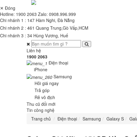
✕ Đóng
Hotline:
1900 2063
Zalo:
0908.996.999
Chi nhánh 1 : 147 Hàm Nghi, Đà Nẵng
Chi nhánh 2 : 461 Quang Trung,Gò Vấp,HCM
Chi nhánh 3 : 34 Hùng Vương, Huế
Liên hệ
1900 2063
Điện thoại
iPhone
Samsung
Hỏi giá ngay
Trả góp
Rẻ vô địch
Thu cũ đổi mới
Tin công nghệ
Trang chủ
Điện thoại
Samsung
Galaxy S
Gal