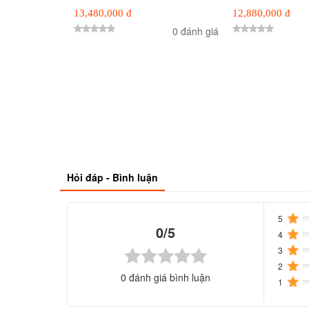
13,480,000 đ
12,880,000 đ
0 đánh giá
Hỏi đáp - Bình luận
5
C
0/5
4
C
3
C
2
C
0
đánh giá bình luận
1
C