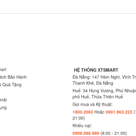
art
HỆ THỐNG XTSMART
ách Bảo Hành
Đà Nẵng:
147 Hàm Nghi, Vĩnh T
Thanh Khê, Đà Nẵng
& Quà Tặng
Huế:
34 Hùng Vương, Phú Nhuậ
phố Huế, Thừa Thiên Huế
mãi
Gọi mua và Kỹ thuật:
ụng
1900.2063
Hoặc
0901.963.222
(
21:00)
Khiếu nại:
0908.996.999
(8:00 - 21:00)