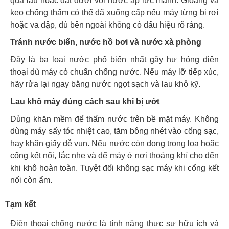
quá lâu hoặc đặt dưới vòi nước áp lực mạnh. Gioăng và
keo chống thấm có thể đã xuống cấp nếu máy từng bị rơi
hoặc va đập, dù bên ngoài không có dấu hiệu rõ ràng.
Tránh nước biển, nước hồ bơi và nước xà phòng
Đây là ba loại nước phổ biến nhất gây hư hỏng điện
thoại dù máy có chuẩn chống nước. Nếu máy lỡ tiếp xúc,
hãy rửa lại ngay bằng nước ngọt sạch và lau khô kỹ.
Lau khô máy đúng cách sau khi bị ướt
Dùng khăn mềm để thấm nước trên bề mặt máy. Không
dùng máy sấy tóc nhiệt cao, tăm bông nhét vào cổng sạc,
hay khăn giấy dễ vụn. Nếu nước còn đọng trong loa hoặc
cổng kết nối, lắc nhẹ và để máy ở nơi thoáng khí cho đến
khi khô hoàn toàn. Tuyệt đối không sạc máy khi cổng kết
nối còn ẩm.
Tạm kết
Điện thoại chống nước là tính năng thực sự hữu ích và