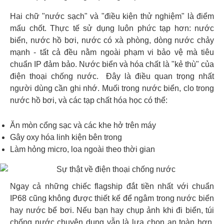
Hai chữ "nước sạch" và "điều kiện thử nghiệm" là điểm
mấu chốt. Thực tế sử dụng luôn phức tạp hơn: nước
biển, nước hồ bơi, nước có xà phòng, dòng nước chảy
mạnh - tất cả đều nằm ngoài phạm vi bảo vệ mà tiêu
chuẩn IP đảm bảo. Nước biển và hóa chất là "kẻ thù" của
điện thoại chống nước. Đây là điều quan trọng nhất
người dùng cần ghi nhớ. Muối trong nước biển, clo trong
nước hồ bơi, và các tạp chất hóa học có thể:
Ăn mòn cổng sạc và các khe hở trên máy
Gây oxy hóa linh kiện bên trong
Làm hỏng micro, loa ngoài theo thời gian
Ngay cả những chiếc flagship đắt tiền nhất với chuẩn
IP68 cũng không được thiết kế để ngâm trong nước biển
hay nước bể bơi. Nếu bạn hay chụp ảnh khi đi biển, túi
chống nước chuyên dụng vẫn là lựa chọn an toàn hơn.