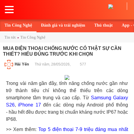
Toggle
navigation
Tin Công Nghệ
Đánh giá và trải nghiệm
Thủ thuật
App -
Tin tức
Tin Công Nghệ
MUA ĐIỆN THOẠI CHỐNG NƯỚC CÓ THẬT SỰ CẦN
THIẾT? HIỂU ĐÚNG TRƯỚC KHI CHỌN
Hải Yến
Thứ năm, 28/05/2026,
577
Trong vài năm gần đây, tính năng chống nước gần như
trở thành tiêu chí không thể thiếu trên các dòng
smartphone tầm trung và cao cấp. Từ
Samsung Galaxy
S26
,
iPhone 17
đến các dòng máy Android phổ thông
- hầu hết đều được trang bị chuẩn kháng nước IP67 hoặc
IP68.
>> Xem thêm:
Top 5 điện thoại 7-9 triệu đáng mua nhất