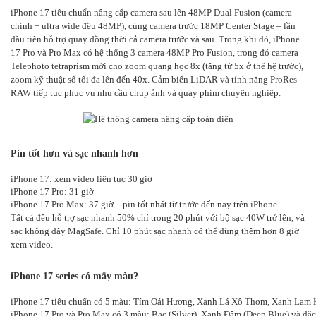
iPhone 17 tiêu chuẩn nâng cấp camera sau lên 48MP Dual Fusion (camera
chính + ultra wide đều 48MP), cùng camera trước 18MP Center Stage – lần
đầu tiên hỗ trợ quay đồng thời cả camera trước và sau. Trong khi đó, iPhone
17 Pro và Pro Max có hệ thống 3 camera 48MP Pro Fusion, trong đó camera
Telephoto tetraprism mới cho zoom quang học 8x (tăng từ 5x ở thế hệ trước),
zoom kỹ thuật số tối đa lên đến 40x. Cảm biến LiDAR và tính năng ProRes
RAW tiếp tục phục vụ nhu cầu chụp ảnh và quay phim chuyên nghiệp.
Pin tốt hơn và sạc nhanh hơn
iPhone 17: xem video liên tục 30 giờ
iPhone 17 Pro: 31 giờ
iPhone 17 Pro Max: 37 giờ – pin tốt nhất từ trước đến nay trên iPhone
Tất cả đều hỗ trợ sạc nhanh 50% chỉ trong 20 phút với bộ sạc 40W trở lên, và
sạc không dây MagSafe. Chỉ 10 phút sạc nhanh có thể dùng thêm hơn 8 giờ
xem video.
iPhone 17 series có mấy màu?
iPhone 17 tiêu chuẩn có 5 màu: Tím Oải Hương, Xanh Lá Xô Thơm, Xanh Lam Kh
iPhone 17 Pro và Pro Max có 3 màu: Bạc (Silver), Xanh Đậm (Deep Blue) và đặ