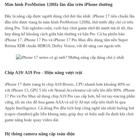
Màn hình ProMotion 120Hz lần đầu trên iPhone thường
Đây là nâng cấp được người dùng chờ đợi lâu nhất: iPhone 17 tiêu chuẩn lần
đầu tiên được trang bị màn hình ProMotion 120Hz, thứ trước đây chỉ có trên
dòng Pro. Trải nghiệm cuộn, vuốt hay chơi game nhờ đó mượt mà rõ rệt, thu
hẹp đáng kể khoảng cách giữa bản thường và bản Pro. Cả ba phiên bản
iPhone 17, iPhone 17 Pro và iPhone 17 Pro Max đều dùng tấm nền Super
Retina XDR chuẩn HDR10, Dolby Vision, với độ sáng cao ngoài trời.
Chip A19/ A19 Pro - Hiệu năng vượt trội
iPhone 17 được trang bị chip A19 Bionic, CPU nhanh hơn khoảng 40% so
với iPhone 15, GPU 5 lõi với Neural Accelerator cải tiến lên đến 80%. iPhone
17 Pro và Pro Max sử dụng chip A19 Pro cao cấp hơn, hỗ trợ ray-tracing phần
cứng, tối ưu cho đồ họa game AAA và xử lý AI trực tiếp trên thiết bị qua
Apple Intelligence. Cả dòng Pro đều tích hợp công nghệ tản nhiệt buồng hơi
(vapor chamber) gắn liền khung máy, giúp duy trì hiệu suất ổn định khi chơi
game nặng hoặc quay video dài.
Hệ thông camera nâng cấp toàn diện