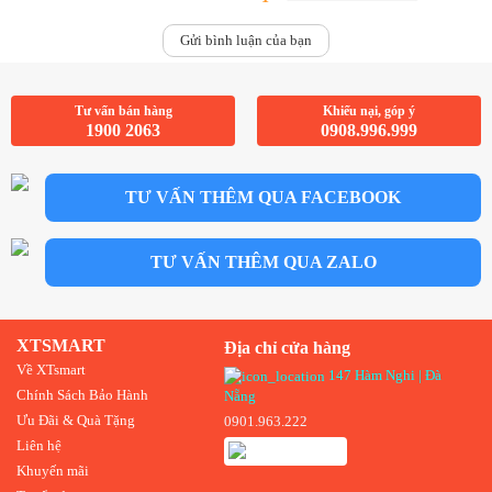
Complete
Gửi bình luận của bạn
Tư vấn bán hàng
Khiếu nại, góp ý
1900 2063
0908.996.999
TƯ VẤN THÊM QUA FACEBOOK
TƯ VẤN THÊM QUA ZALO
XTSMART
Địa chỉ cửa hàng
Về XTsmart
147 Hàm Nghi | Đà
Chính Sách Bảo Hành
Nẵng
Ưu Đãi & Quà Tặng
0901.963.222
Liên hệ
Khuyến mãi