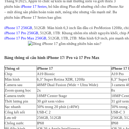
Tháng 9/2025, Apple tổ chức sự kiện ra mắt thường niên và giới thiệu 3
phiên bản
iPhone 17 Series
, bỏ hẳn dòng Plus để nhường chỗ cho iPhone Air
– một dòng sản phẩm hoàn toàn mới, mỏng nhẹ nhưng vẫn mạnh mẽ. Ba
phiên bản iPhone 17 Series bao gồm:
iPhone 17 256GB
, 512GB: Màn hình 6,3 inch lần đầu có ProMotion 120Hz, ch
iPhone 17 Pro 256GB
, 512GB, 1TB: Khung nhôm rèn nhiệt nguyên khối, chip 
iPhone 17 Pro Max 256GB
, 512GB, 1TB, 2TB: Màn hình 6,9 inch, pin mạnh nhấ
Bảng thông số cấu hình iPhone 17/ Pro và 17 Pro Max
Thông số
iPhone 17
iPhone 17 
Chip
A19 Bionic
A19 Pro
Màn hình
6,3" Super Retina XDR, 120Hz
6,3" Super
Camera sau
48MP Dual Fusion (Wide + Ultra Wide)
3 camera 4
Zoom quang học
2x
8x
Camera trước
18MP Center Stage
18MP Cente
Thời lượng pin
30 giờ xem video
31 giờ xem
Sạc nhanh
50% trong 20 phút (≥40W)
50% trong 
Cổng kết nối
USB-C 2
USB-C 3
Lưu trữ
256GB, 512GB
256GB, 51
Chống nước
IP68
IP68
Hệ điều hành
iOS 26 + Apple Intelligence
iOS 26 + Ap