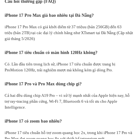
Câu hỏi thường gặp (FAQ)
iPhone 17 Pro Max giá bao nhiêu tại Đà Nẵng?
iPhone 17 Pro Max có giá khởi điểm từ 37 triệuu (bản 256GB) đến 63
triệu (bản 2TB) tại các đại lý chính hãng như XTsmart tại Đà Nẵng (Cập nhật
giá tháng 5/2026)
iPhone 17 tiêu chuẩn có màn hình 120Hz không?
Có. Lần đầu tiên trong lịch sử, iPhone 17 tiêu chuẩn được trang bị
ProMotion 120Hz, trải nghiệm mượt mà không kém gì dòng Pro.
iPhone 17 Pro và Pro Max dùng chip gì?
Cả hai đều dùng chip A19 Pro – vi xử lý mạnh nhất của Apple hiện nay, hỗ
trợ ray-tracing phần cứng, Wi-Fi 7, Bluetooth 6 và tối ưu cho Apple
Intelligence.
iPhone 17 có zoom bao nhiêu?
iPhone 17 tiêu chuẩn hỗ trợ zoom quang học 2x, trong khi iPhone 17 Pro và
Pro Max đạt zoom quang học 8x với thiết kế tetraprism mới.