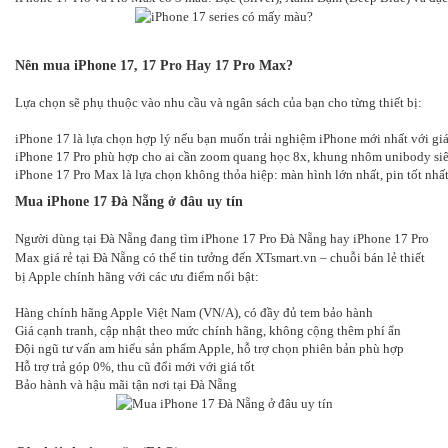
Nên mua iPhone 17, 17 Pro Hay 17 Pro Max?
Lựa chọn sẽ phụ thuộc vào nhu cầu và ngân sách của bạn cho từng thiết bị:
iPhone 17 là lựa chọn hợp lý nếu bạn muốn trải nghiệm iPhone mới nhất với g
iPhone 17 Pro phù hợp cho ai cần zoom quang học 8x, khung nhôm unibody siêu 
iPhone 17 Pro Max là lựa chọn không thỏa hiệp: màn hình lớn nhất, pin tốt nhất
Mua iPhone 17 Đà Nẵng ở đâu uy tín
Người dùng tại Đà Nẵng đang tìm iPhone 17 Pro Đà Nẵng hay iPhone 17 Pro
Max giá rẻ tại Đà Nẵng có thể tin tưởng đến XTsmart.vn – chuỗi bán lẻ thiết
bị Apple chính hãng với các ưu điểm nổi bật:
Hàng chính hãng Apple Việt Nam (VN/A), có đầy đủ tem bảo hành
Giá cạnh tranh, cập nhật theo mức chính hãng, không cộng thêm phí ẩn
Đội ngũ tư vấn am hiểu sản phẩm Apple, hỗ trợ chọn phiên bản phù hợp
Hỗ trợ trả góp 0%, thu cũ đổi mới với giá tốt
Bảo hành và hậu mãi tận nơi tại Đà Nẵng