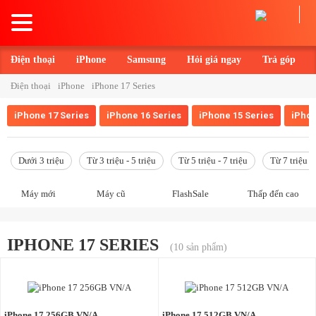
Toggle
navigation
Điện thoại
iPhone
Samsung
Hỏi giá ngay
Trả góp
Điện thoại
iPhone
iPhone 17 Series
iPhone 17 Series
iPhone 16 Series
iPhone 15 Series
iPhon
Dưới 3 triệu
Từ 3 triệu - 5 triệu
Từ 5 triệu - 7 triệu
Từ 7 triệu - 
Máy mới
Máy cũ
FlashSale
Thấp đến cao
IPHONE 17 SERIES
(10 sản phẩm)
iPhone 17 256GB VN/A
iPhone 17 512GB VN/A