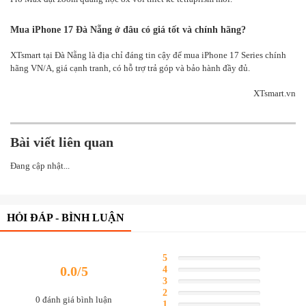
Mua iPhone 17 Đà Nẵng ở đâu có giá tốt và chính hãng?
XTsmart tại Đà Nẵng là địa chỉ đáng tin cậy để mua iPhone 17 Series chính
hãng VN/A, giá cạnh tranh, có hỗ trợ trả góp và bảo hành đầy đủ.
XTsmart.vn
Bài viết liên quan
Đang cập nhật...
HỎI ĐÁP - BÌNH LUẬN
5
Complete
0.0/5
4
Complete
3
Complete
2
Complete
0 đánh giá bình luận
1