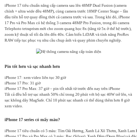
iPhone 17 tiêu chuẩn nâng cấp camera sau lên 48MP Dual Fusion (camera
chính + ultra wide đều 48MP), cùng camera trước 18MP Center Stage – lần
đầu tiên hỗ trợ quay đồng thời cả camera trước và sau. Trong khi đó, iPhone
17 Pro và Pro Max có hệ thống 3 camera 48MP Pro Fusion, trong đó camera
Telephoto tetraprism mới cho zoom quang học 8x (tăng từ 5x ở thế hệ trước),
zoom kỹ thuật số tối đa lên đến 40x. Cảm biến LiDAR và tính năng ProRes
RAW tiếp tục phục vụ nhu cầu chụp ảnh và quay phim chuyên nghiệp.
Pin tốt hơn và sạc nhanh hơn
iPhone 17: xem video liên tục 30 giờ
iPhone 17 Pro: 31 giờ
iPhone 17 Pro Max: 37 giờ – pin tốt nhất từ trước đến nay trên iPhone
Tất cả đều hỗ trợ sạc nhanh 50% chỉ trong 20 phút với bộ sạc 40W trở lên, và
sạc không dây MagSafe. Chỉ 10 phút sạc nhanh có thể dùng thêm hơn 8 giờ
xem video.
iPhone 17 series có mấy màu?
iPhone 17 tiêu chuẩn có 5 màu: Tím Oải Hương, Xanh Lá Xô Thơm, Xanh Lam Kh
iPhone 17 Pro và Pro Max có 3 màu: Bạc (Silver), Xanh Đậm (Deep Blue) và đặ