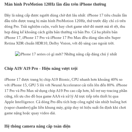
Màn hình ProMotion 120Hz lần đầu trên iPhone thường
Đây là nâng cấp được người dùng chờ đợi lâu nhất: iPhone 17 tiêu chuẩn lần
đầu tiên được trang bị màn hình ProMotion 120Hz, thứ trước đây chỉ có trên
dòng Pro. Trải nghiệm cuộn, vuốt hay chơi game nhờ đó mượt mà rõ rệt, thu
hẹp đáng kể khoảng cách giữa bản thường và bản Pro. Cả ba phiên bản
iPhone 17, iPhone 17 Pro và iPhone 17 Pro Max đều dùng tấm nền Super
Retina XDR chuẩn HDR10, Dolby Vision, với độ sáng cao ngoài trời.
Chip A19/ A19 Pro - Hiệu năng vượt trội
iPhone 17 được trang bị chip A19 Bionic, CPU nhanh hơn khoảng 40% so
với iPhone 15, GPU 5 lõi với Neural Accelerator cải tiến lên đến 80%. iPhone
17 Pro và Pro Max sử dụng chip A19 Pro cao cấp hơn, hỗ trợ ray-tracing phần
cứng, tối ưu cho đồ họa game AAA và xử lý AI trực tiếp trên thiết bị qua
Apple Intelligence. Cả dòng Pro đều tích hợp công nghệ tản nhiệt buồng hơi
(vapor chamber) gắn liền khung máy, giúp duy trì hiệu suất ổn định khi chơi
game nặng hoặc quay video dài.
Hệ thông camera nâng cấp toàn diện