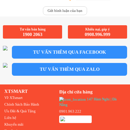
Complete
Gửi bình luận của bạn
Tư vấn bán hàng
Khiếu nại, góp ý
1900 2063
0908.996.999
TƯ VẤN THÊM QUA FACEBOOK
TƯ VẤN THÊM QUA ZALO
XTSMART
Địa chỉ cửa hàng
Về XTsmart
147 Hàm Nghi | Đà
Chính Sách Bảo Hành
Nẵng
Ưu Đãi & Quà Tặng
0901.963.222
Liên hệ
Khuyến mãi