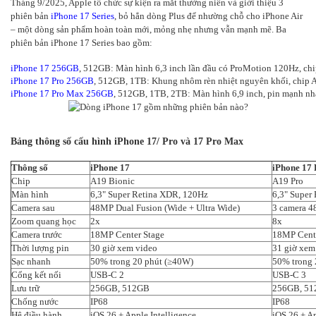
Tháng 9/2025, Apple tổ chức sự kiện ra mắt thường niên và giới thiệu 3
phiên bản
iPhone 17 Series
, bỏ hẳn dòng Plus để nhường chỗ cho iPhone Air
– một dòng sản phẩm hoàn toàn mới, mỏng nhẹ nhưng vẫn mạnh mẽ. Ba
phiên bản iPhone 17 Series bao gồm:
iPhone 17 256GB
, 512GB: Màn hình 6,3 inch lần đầu có ProMotion 120Hz, ch
iPhone 17 Pro 256GB
, 512GB, 1TB: Khung nhôm rèn nhiệt nguyên khối, chip 
iPhone 17 Pro Max 256GB
, 512GB, 1TB, 2TB: Màn hình 6,9 inch, pin mạnh nhấ
Bảng thông số cấu hình iPhone 17/ Pro và 17 Pro Max
Thông số
iPhone 17
iPhone 17 
Chip
A19 Bionic
A19 Pro
Màn hình
6,3" Super Retina XDR, 120Hz
6,3" Super
Camera sau
48MP Dual Fusion (Wide + Ultra Wide)
3 camera 4
Zoom quang học
2x
8x
Camera trước
18MP Center Stage
18MP Cente
Thời lượng pin
30 giờ xem video
31 giờ xem
Sạc nhanh
50% trong 20 phút (≥40W)
50% trong 
Cổng kết nối
USB-C 2
USB-C 3
Lưu trữ
256GB, 512GB
256GB, 51
Chống nước
IP68
IP68
Hệ điều hành
iOS 26 + Apple Intelligence
iOS 26 + Ap