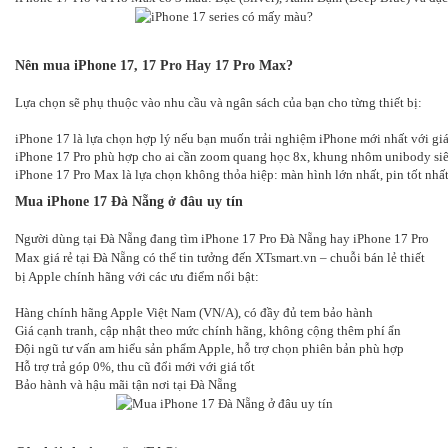
Nên mua iPhone 17, 17 Pro Hay 17 Pro Max?
Lựa chọn sẽ phụ thuộc vào nhu cầu và ngân sách của bạn cho từng thiết bị:
iPhone 17 là lựa chọn hợp lý nếu bạn muốn trải nghiệm iPhone mới nhất với g
iPhone 17 Pro phù hợp cho ai cần zoom quang học 8x, khung nhôm unibody siêu 
iPhone 17 Pro Max là lựa chọn không thỏa hiệp: màn hình lớn nhất, pin tốt nhất
Mua iPhone 17 Đà Nẵng ở đâu uy tín
Người dùng tại Đà Nẵng đang tìm iPhone 17 Pro Đà Nẵng hay iPhone 17 Pro
Max giá rẻ tại Đà Nẵng có thể tin tưởng đến XTsmart.vn – chuỗi bán lẻ thiết
bị Apple chính hãng với các ưu điểm nổi bật:
Hàng chính hãng Apple Việt Nam (VN/A), có đầy đủ tem bảo hành
Giá cạnh tranh, cập nhật theo mức chính hãng, không cộng thêm phí ẩn
Đội ngũ tư vấn am hiểu sản phẩm Apple, hỗ trợ chọn phiên bản phù hợp
Hỗ trợ trả góp 0%, thu cũ đổi mới với giá tốt
Bảo hành và hậu mãi tận nơi tại Đà Nẵng