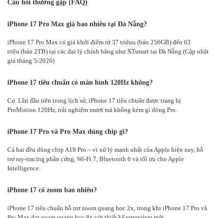
Câu hỏi thường gặp (FAQ)
iPhone 17 Pro Max giá bao nhiêu tại Đà Nẵng?
iPhone 17 Pro Max có giá khởi điểm từ 37 triệuu (bản 256GB) đến 63
triệu (bản 2TB) tại các đại lý chính hãng như XTsmart tại Đà Nẵng (Cập nhật
giá tháng 5/2026)
iPhone 17 tiêu chuẩn có màn hình 120Hz không?
Có. Lần đầu tiên trong lịch sử, iPhone 17 tiêu chuẩn được trang bị
ProMotion 120Hz, trải nghiệm mượt mà không kém gì dòng Pro.
iPhone 17 Pro và Pro Max dùng chip gì?
Cả hai đều dùng chip A19 Pro – vi xử lý mạnh nhất của Apple hiện nay, hỗ
trợ ray-tracing phần cứng, Wi-Fi 7, Bluetooth 6 và tối ưu cho Apple
Intelligence.
iPhone 17 có zoom bao nhiêu?
iPhone 17 tiêu chuẩn hỗ trợ zoom quang học 2x, trong khi iPhone 17 Pro và
Pro Max đạt zoom quang học 8x với thiết kế tetraprism mới.