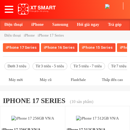
Toggle
navigation
Điện thoại
iPhone
Samsung
Hỏi giá ngay
Trả góp
Điện thoại
iPhone
iPhone 17 Series
iPhone 17 Series
iPhone 16 Series
iPhone 15 Series
iPhon
Dưới 3 triệu
Từ 3 triệu - 5 triệu
Từ 5 triệu - 7 triệu
Từ 7 triệu - 
Máy mới
Máy cũ
FlashSale
Thấp đến cao
IPHONE 17 SERIES
(10 sản phẩm)
iPhone 17 256GB VN/A
iPhone 17 512GB VN/A