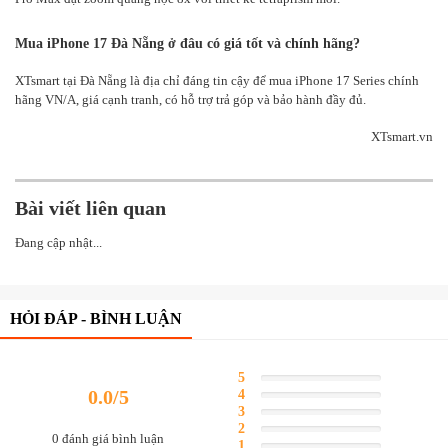
Mua iPhone 17 Đà Nẵng ở đâu có giá tốt và chính hãng?
XTsmart tại Đà Nẵng là địa chỉ đáng tin cậy để mua iPhone 17 Series chính
hãng VN/A, giá cạnh tranh, có hỗ trợ trả góp và bảo hành đầy đủ.
XTsmart.vn
Bài viết liên quan
Đang cập nhật...
HỎI ĐÁP - BÌNH LUẬN
5
Complete
0.0/5
4
Complete
3
Complete
2
Complete
0 đánh giá bình luận
1