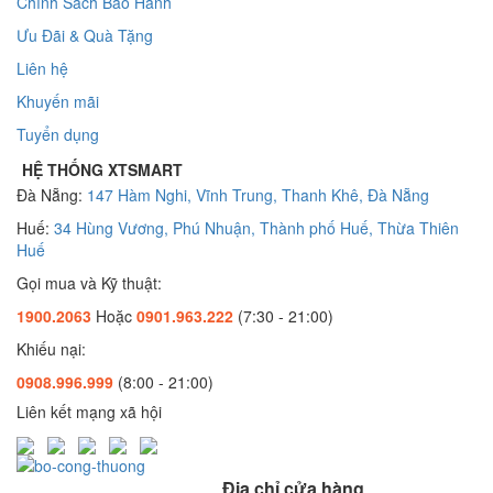
Chính Sách Bảo Hành
Ưu Đãi & Quà Tặng
Liên hệ
Khuyến mãi
Tuyển dụng
HỆ THỐNG XTSMART
Đà Nẵng:
147 Hàm Nghi, Vĩnh Trung, Thanh Khê, Đà Nẵng
Huế:
34 Hùng Vương, Phú Nhuận, Thành phố Huế, Thừa Thiên
Huế
Gọi mua và Kỹ thuật:
1900.2063
Hoặc
0901.963.222
(7:30 - 21:00)
Khiếu nại:
0908.996.999
(8:00 - 21:00)
Liên kết mạng xã hội
Địa chỉ cửa hàng