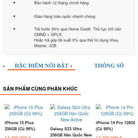
Bảo hành 12 tháng chính hãng
Giao hàng toàn quốc nhanh chóng
Trả trước 30% qua Home Credit. Thủ tục chỉ cần
CMND + GPLX;
Hoặc trả góp lãi suất 0% qua thẻ tín dụng Visa,
Master, JCB.
ĐẶC ĐIỂM NỔI BẬT
THÔNG SỐ
SẢN PHẨM CÙNG PHÂN KHÚC
iPhone 15 Plus
iPhone 14 Pro 128GB
256GB (Cũ 99%)
Galaxy S23 Ultra
(Cũ 99%)
256GB Hàn Quốc New
14,280,000 đ
12,280,000 đ