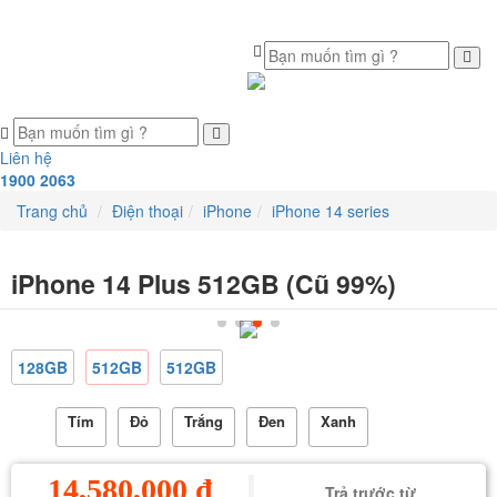
Toggle
navigation
Liên hệ
1900 2063
Trang chủ
Điện thoại
iPhone
iPhone 14 series
iPhone 14 Plus 512GB (Cũ 99%)
128GB
512GB
512GB
Tím
Đỏ
Trắng
Đen
Xanh
14,580,000 đ
Trả trước từ