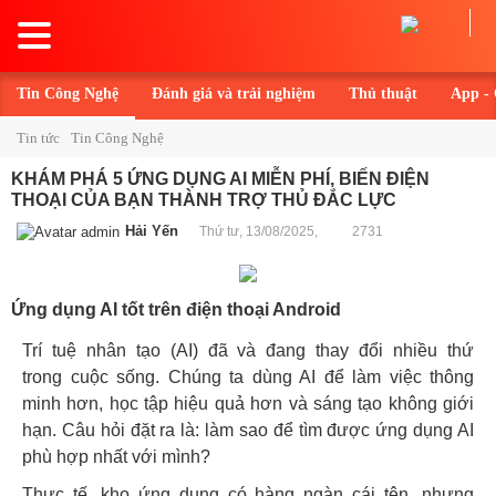
Toggle
navigation
Tin Công Nghệ
Đánh giá và trải nghiệm
Thủ thuật
App -
Tin tức
Tin Công Nghệ
KHÁM PHÁ 5 ỨNG DỤNG AI MIỄN PHÍ, BIẾN ĐIỆN
THOẠI CỦA BẠN THÀNH TRỢ THỦ ĐẮC LỰC
Hải Yến
Thứ tư, 13/08/2025,
2731
Ứng dụng AI tốt trên điện thoại Android
Trí tuệ nhân tạo (AI) đã và đang thay đổi nhiều thứ
trong cuộc sống. Chúng ta dùng AI để làm việc thông
minh hơn, học tập hiệu quả hơn và sáng tạo không giới
hạn. Câu hỏi đặt ra là: làm sao để tìm được ứng dụng AI
phù hợp nhất với mình?
Thực tế, kho ứng dụng có hàng ngàn cái tên, nhưng