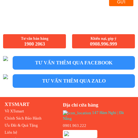
GỬI
Tư vấn bán hàng
Khiếu nại, góp ý
1900 2063
0908.996.999
TƯ VẤN THÊM QUA FACEBOOK
TƯ VẤN THÊM QUA ZALO
XTSMART
Địa chỉ cửa hàng
Về XTsmart
147 Hàm Nghi | Đà
Chính Sách Bảo Hành
Nẵng
Ưu Đãi & Quà Tặng
0901.963.222
Liên hệ