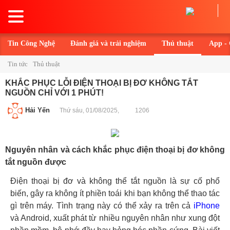
Toggle
navigation
Tin Công Nghệ
Đánh giá và trải nghiệm
Thủ thuật
App -
Tin tức
Thủ thuật
KHẮC PHỤC LỖI ĐIỆN THOẠI BỊ ĐƠ KHÔNG TẮT
NGUỒN CHỈ VỚI 1 PHÚT!
Hải Yến
Thứ sáu, 01/08/2025,
1206
Nguyên nhân và cách khắc phục điện thoại bị đơ không
tắt nguồn được
Điện thoại bị đơ và không thể tắt nguồn là sự cố phổ
biến, gây ra không ít phiền toái khi bạn không thể thao tác
gì trên máy. Tình trạng này có thể xảy ra trên cả
iPhone
và Android, xuất phát từ nhiều nguyên nhân như xung đột