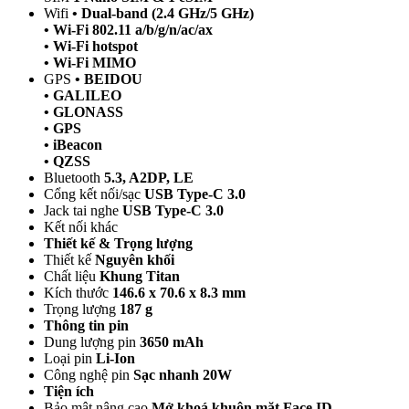
Wifi
• Dual-band (2.4 GHz/5 GHz)
• Wi-Fi 802.11 a/b/g/n/ac/ax
• Wi-Fi hotspot
• Wi-Fi MIMO
GPS
• BEIDOU
• GALILEO
• GLONASS
• GPS
• iBeacon
• QZSS
Bluetooth
5.3, A2DP, LE
Cổng kết nối/sạc
USB Type-C 3.0
Jack tai nghe
USB Type-C 3.0
Kết nối khác
Thiết kế & Trọng lượng
Thiết kế
Nguyên khối
Chất liệu
Khung Titan
Kích thước
146.6 x 70.6 x 8.3 mm
Trọng lượng
187 g
Thông tin pin
Dung lượng pin
3650 mAh
Loại pin
Li-Ion
Công nghệ pin
Sạc nhanh 20W
Tiện ích
Bảo mật nâng cao
Mở khoá khuôn mặt Face ID