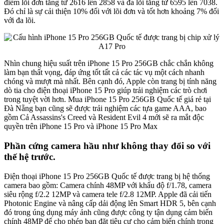
điểm lõi đơn tăng từ 2616 lên 2858 và đa lõi tăng từ 6595 lên 7038.
Đó chỉ là sự cải thiện 10% đối với lõi đơn và tốt hơn khoảng 7% đối
với đa lõi.
Nhìn chung hiệu suất trên iPhone 15 Pro 256GB chắc chắn không
làm bạn thất vọng, đáp ứng tốt tất cả các tác vụ một cách nhanh
chóng và mượt mà nhất. Bên cạnh đó, Apple còn trang bị tính năng
dò tia cho điện thoại iPhone 15 Pro giúp trải nghiệm các trò chơi
trong tuyệt vời hơn. Mua iPhone 15 Pro 256GB Quốc tế giá rẻ tại
Đà Nẵng bạn cũng sẽ được trải nghiệm các tựa game AAA, bao
gồm Cả Assassins's Creed và Resident Evil 4 mới sẽ ra mắt độc
quyền trên iPhone 15 Pro và iPhone 15 Pro Max
Phần cứng camera hầu như không thay đổi so với
thế hệ trước.
Điện thoại iPhone 15 Pro 256GB Quốc tế được trang bị hệ thống
camera bao gồm: Camera chính 48MP với khẩu độ f/1.78, camera
siêu rộng f/2.2 12MP và camera tele f/2.8 12MP. Apple đã cải tiến
Photonic Engine và nâng cấp dải động lên Smart HDR 5, bên cạnh
đó trong úng dụng máy ảnh cũng được công ty tận dụng cảm biến
chính 48MP để cho phép bạn đặt tiêu cự cho cảm biến chính trong