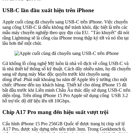
USB-C lần đầu xuất hiện trên iPhone
Apple cuối cùng đã chuyển sang USB-C trên iPhone. Việc chuyển
sang cổng USB-C là điều không thể tránh khỏi, đặc biệt là trên các
mẫu máy chuyên nghiệp theo quy địn của EU. "Táo khuyết" đã nói
rằng Lightning sẽ là cổng của iPhone trong thập kỷ tới và nó tồn tại
lâu hơn thế một chút.
Gã khổng lồ công nghệ Mỹ luôn là nhà vô địch về cổng USB-C và
là nhà thiết kế thông số kỹ thuật. Cách đây nhiều năm, họ đã chuyển
sang sử dụng máy Mac độc quyền trước khi chuyển sang
dòng iPad .Phải mất khoảng ba năm để Apple lên ý tưởng cho một
chiếc iPhone đến tay khách hàng. Thiết kế cho dòng iPhone 15 đã
bắt đầu trước khi Liên minh Châu Âu thúc đẩy sử dụng USB-C trên
diện rộng. Trên dòng iPhone 15 Pro Apple sử dụng cổng USB 3.2
hỗ trợ tốc độ dữ liệu lên tới 10Gbps.
Chip A17 Pro mang đến hiệu suất vượt trội
Cấu hình iPhone 15 Pro 256GB Quốc tế được trang bị chip xử lý
A17 Pro, được xây dựng trên tiến trình 3nm. Trong Geekbench 6,