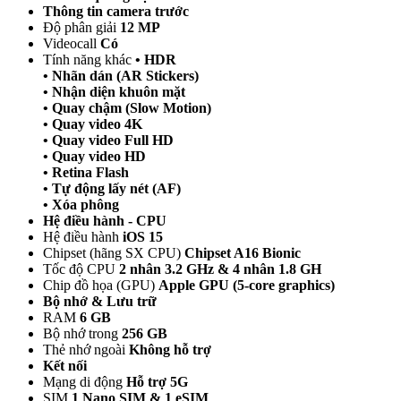
Thông tin camera trước
Độ phân giải
12 MP
Videocall
Có
Tính năng khác
• HDR
• Nhãn dán (AR Stickers)
• Nhận diện khuôn mặt
• Quay chậm (Slow Motion)
• Quay video 4K
• Quay video Full HD
• Quay video HD
• Retina Flash
• Tự động lấy nét (AF)
• Xóa phông
Hệ điều hành - CPU
Hệ điều hành
iOS 15
Chipset (hãng SX CPU)
Chipset A16 Bionic
Tốc độ CPU
2 nhân 3.2 GHz & 4 nhân 1.8 GH
Chip đồ họa (GPU)
Apple GPU (5-core graphics)
Bộ nhớ & Lưu trữ
RAM
6 GB
Bộ nhớ trong
256 GB
Thẻ nhớ ngoài
Không hỗ trợ
Kết nối
Mạng di động
Hỗ trợ 5G
SIM
1 Nano SIM & 1 eSIM