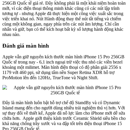
256GB Quốc tế giá rẻ. Đây không phải là một khái niệm hoàn toàn
mới, vì các điện thoại thông minh khác cũng có các nút lập trình
tương tự - nhưng Apple đã thực hiện một công việc xuất sắc trong
việc triển khai nó. Nút Hành động thay thế nút tắt tiếng và chiếm
cùng một không gian, ngay phía trên các nút âm lượng. Chỉ cần
nhấn và giữ, bạn có thể kích hoạt bất kỳ số lượng hành động khác
nhau nào.
Đánh giá màn hình
Apple vẫn giữ nguyên kích thước màn hình iPhone 15 Pro 256GB
Quốc tế trong nay - 6,1 inch ngoại trừ việc thu nhỏ các viền bezel
khoảng một milimet. Màn hình điện thoại có độ phân giải 2556 x
1179 với 460 ppi, sử dụng tấm nền Super Retina XDR hỗ trợ
ProMotion lên đến 120Hz, TrueTone và Night Shift.
Đây là màn hình luôn bật hỗ trợ chế độ StandBy và có Dynamic
Island mang đến cho người dùng nhiều trải nghiệm thú vị hơn. Với
sự thay đổi về thiết kế, Apple đã nỗ lực làm cho iPhone mới dễ sửa
chữa hơn. Apple giới thiệu kính trước Ceramic Shield siêu bền cho
khả năng chống trầy xước và va đập tốt trên điện thoại iPhone 15
Pro 256GB Quốc tế.