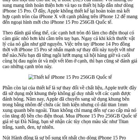
sung mang tính hoàn thiện hơn và tạo ra thiết bị hấp dẫn như dòng
iPhone 15 Pro. Ở đây, Apple không thiết kế lại hoàn toàn mà kết
hợp cạnh tròn của iPhone X với cạnh phẳng trên iPhone 12 để mang
đến ngoại hình mới cho iPhone 15 Pro 256GB Quốc tế.
Theo đánh giá tổng thể, các cạnh hơi tròn đó làm cho điện thoại có
cảm giác nhỏ hơn khi cầm trên tay bạn. Ngay cả khi kích thước vật
lý của nó gần như giữ nguyên. Việc trên tay iPhone 14 Pro đồng
thời với iPhone 15 Pro sẽ nhấn mạnh sự thay đổi này tuyệt vời như
thế nào.Nếu bạn đã từng ngồi lướt mạng xã hội hàng giờ và cuối
cùng bị đau ngón út và một vết lõm ở cạnh, thì bạn cũng sẽ đánh giá
cao những cạnh tròn này.
Phần còn lại của thiết kế là sự thay đổi về chất liệu, Apple trước đây
đã sử dụng một khung thép không gỉ duy nhất với các cạnh được
đánh bóng. Năm nay, Apple đã chuyển sang sử dụng khung bên
trong bằng nhôm để chứa các linh kiện nhưng có dải titan 1mm
xung quanh bên ngoài. Titan không chỉ mang đến sự cao cấp mà nó
còn tăng độ bền cho điện thoại. Mua iPhone 15 Pro 256GB Quốc tế
giá rẻ tại Đà Nẵng, bạn sẽ nhận các tùy chọn màu sắc như Titan
trắng, xanh, đen, tự nhiên.
Nút Hành động là sự bổ sung tốt nhất cho dòng iPhone 15 Pro