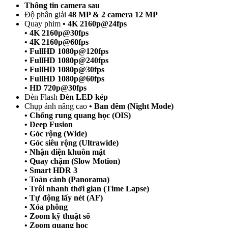
Thông tin camera sau
Độ phân giải
48 MP & 2 camera 12 MP
Quay phim
• 4K 2160p@24fps
• 4K 2160p@30fps
• 4K 2160p@60fps
• FullHD 1080p@120fps
• FullHD 1080p@240fps
• FullHD 1080p@30fps
• FullHD 1080p@60fps
• HD 720p@30fps
Đèn Flash
Đèn LED kép
Chụp ảnh nâng cao
• Ban đêm (Night Mode)
• Chống rung quang học (OIS)
• Deep Fusion
• Góc rộng (Wide)
• Góc siêu rộng (Ultrawide)
• Nhận diện khuôn mặt
• Quay chậm (Slow Motion)
• Smart HDR 3
• Toàn cảnh (Panorama)
• Trôi nhanh thời gian (Time Lapse)
• Tự động lấy nét (AF)
• Xóa phông
• Zoom kỹ thuật số
• Zoom quang học