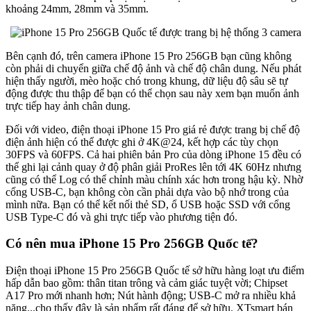
khoảng 24mm, 28mm và 35mm.
Bên cạnh đó, trên camera iPhone 15 Pro 256GB bạn cũng không
còn phải di chuyển giữa chế độ ảnh và chế độ chân dung. Nếu phát
hiện thấy người, mèo hoặc chó trong khung, dữ liệu độ sâu sẽ tự
động được thu thập để bạn có thể chọn sau này xem bạn muốn ảnh
trực tiếp hay ảnh chân dung.
Đối với video, điện thoại iPhone 15 Pro giá rẻ được trang bị chế độ
điện ảnh hiện có thể được ghi ở 4K@24, kết hợp các tùy chọn
30FPS và 60FPS. Cả hai phiên bản Pro của dòng iPhone 15 đều có
thể ghi lại cảnh quay ở độ phân giải ProRes lên tới 4K 60Hz nhưng
cũng có thể Log có thể chỉnh màu chính xác hơn trong hậu kỳ. Nhờ
cổng USB-C, bạn không còn cần phải dựa vào bộ nhớ trong của
mình nữa. Bạn có thể kết nối thẻ SD, ổ USB hoặc SSD với cổng
USB Type-C đó và ghi trực tiếp vào phương tiện đó.
Có nên mua iPhone 15 Pro 256GB Quốc tế?
Điện thoại iPhone 15 Pro 256GB Quốc tế sở hữu hàng loạt ưu điểm
hấp dẫn bao gồm: thân titan trông và cảm giác tuyệt vời; Chipset
A17 Pro mới nhanh hơn; Nút hành động; USB-C mở ra nhiều khả
năng...cho thấy đây là sản phẩm rất đáng để sở hữu. XTsmart bán