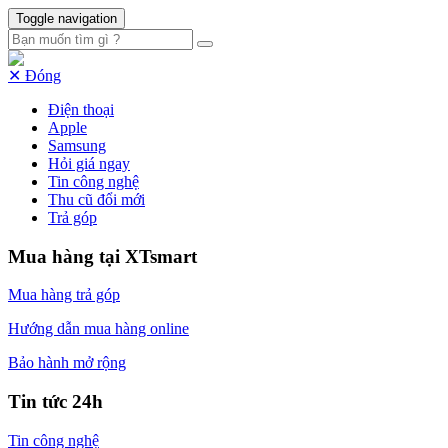
Toggle navigation
✕ Đóng
Điện thoại
Apple
Samsung
Hỏi giá ngay
Tin công nghệ
Thu cũ đổi mới
Trả góp
Mua hàng tại XTsmart
Mua hàng trả góp
Hướng dẫn mua hàng online
Bảo hành mở rộng
Tin tức 24h
Tin công nghệ