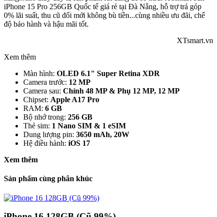
iPhone 15 Pro 256GB Quốc tế giá rẻ tại Đà Nẵng, hỗ trợ trả góp
0% lãi suất, thu cũ đổi mới không bù tiền...cùng nhiều ưu đãi, chế
độ bảo hành và hậu mãi tốt.
XTsmart.vn
Xem thêm
Màn hình:
OLED 6.1" Super Retina XDR
Camera trước:
12 MP
Camera sau:
Chính 48 MP & Phụ 12 MP, 12 MP
Chipset:
Apple A17 Pro
RAM:
6 GB
Bộ nhớ trong:
256 GB
Thẻ sim:
1 Nano SIM & 1 eSIM
Dung lượng pin:
3650 mAh, 20W
Hệ điều hành:
iOS 17
Xem thêm
Sản phẩm cùng phân khúc
iPhone 16 128GB (Cũ 99%)