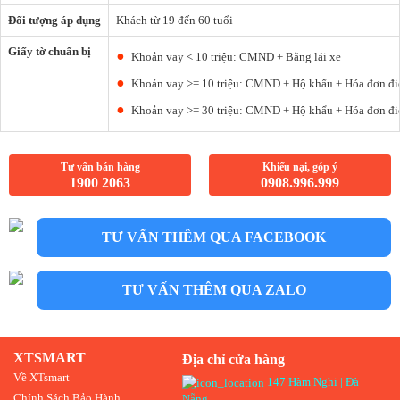
Đối tượng áp dụng
Khách từ 19 đến 60 tuổi
Giấy tờ chuẩn bị
Khoản vay < 10 triệu: CMND + Bằng lái xe
Khoản vay >= 10 triệu: CMND + Hộ khẩu + Hóa đơn điệ
Khoản vay >= 30 triệu: CMND + Hộ khẩu + Hóa đơn điệ
Tư vấn bán hàng
Khiếu nại, góp ý
1900 2063
0908.996.999
TƯ VẤN THÊM QUA FACEBOOK
TƯ VẤN THÊM QUA ZALO
XTSMART
Địa chỉ cửa hàng
Về XTsmart
147 Hàm Nghi | Đà
Chính Sách Bảo Hành
Nẵng