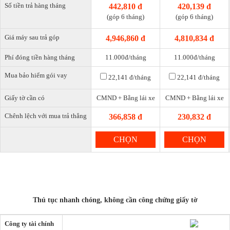
Số tiền trả hàng tháng
442,810 đ
420,139 đ
(góp 6 tháng)
(góp 6 tháng)
Giá máy sau trả góp
4,946,860 đ
4,810,834 đ
Phí đóng tiền hàng tháng
11.000đ/tháng
11.000đ/tháng
Mua bảo hiểm gói vay
22,141 đ
/tháng
22,141 đ
/tháng
Giấy tờ cần có
CMND + Bằng lái xe
CMND + Bằng lái xe
Chênh lệch với mua trả thẳng
366,858 đ
230,832 đ
CHỌN
CHỌN
Thủ tục nhanh chóng, không cần công chứng giấy tờ
Công ty tài chính