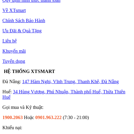
Quy định hình thức thanh toán
Về XTsmart
Chính Sách Bảo Hành
Ưu Đãi & Quà Tặng
Liên hệ
Khuyến mãi
Tuyển dụng
HỆ THỐNG XTSMART
Đà Nẵng:
147 Hàm Nghi, Vĩnh Trung, Thanh Khê, Đà Nẵng
Huế:
34 Hùng Vương, Phú Nhuận, Thành phố Huế, Thừa Thiên
Huế
Gọi mua và Kỹ thuật:
1900.2063
Hoặc
0901.963.222
(7:30 - 21:00)
Khiếu nại: