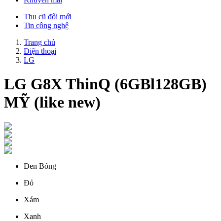
Thu cũ đổi mới
Tin công nghệ
Trang chủ
Điện thoại
LG
LG G8X ThinQ (6GBl128GB)
MỸ (like new)
Đen Bóng
Đỏ
Xám
Xanh