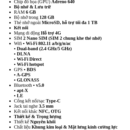
Chip đồ họa (GPU)
Adreno 640
Bộ nhớ & Lưu trữ
RAM
6 GB
Bộ nhớ trong
128 GB
Thẻ nhớ ngoài
MicroSD, hỗ trợ tối đa 1 TB
Kết nối
Mạng di động
Hỗ trợ 4G
SIM
2 Nano SIM (SIM 2 chung khe thẻ nhớ)
Wifi
• Wi-Fi 802.11 a/b/g/n/ac
• Dual-band (2.4 GHz/5 GHz)
• DLNA
• Wi-Fi Direct
• Wi-Fi hotspot
GPS
• BDS
• A-GPS
• GLONASS
Bluetooth
• v5.0
• apt-X
• LE
Cổng kết nối/sạc
Type-C
Jack tai nghe
3.5 mm
Kết nối khác
NFC, OTG
Thiết kế & Trọng lượng
Thiết kế
Nguyên khối
Chất liệu
Khung kim loại & Mặt lưng kính cường lực