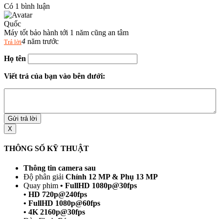
Có
1
bình luận
Quốc
Máy tốt bảo hành tới 1 năm cũng an tâm
4
năm trước
Trả lời
Họ tên
Viết trả của bạn vào bên dưới:
Gửi trả lời
X
THÔNG SỐ KỸ THUẬT
Thông tin camera sau
Độ phân giải
Chính 12 MP & Phụ 13 MP
Quay phim
• FullHD 1080p@30fps
• HD 720p@240fps
• FullHD 1080p@60fps
• 4K 2160p@30fps