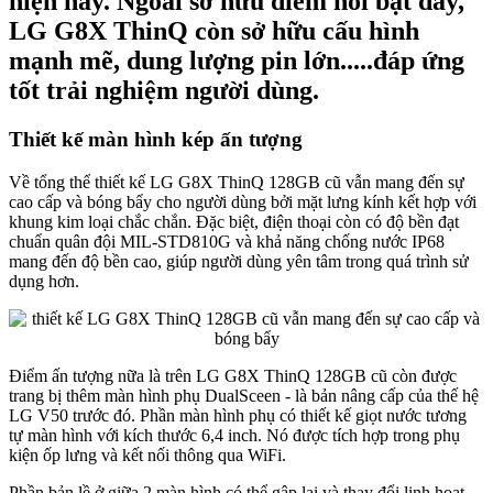
hiện nay. Ngoài sở hữu điểm nổi bật đây,
LG G8X ThinQ còn sở hữu cấu hình
mạnh mẽ, dung lượng pin lớn.....đáp ứng
tốt trải nghiệm người dùng.
Thiết kế màn hình kép ấn tượng
Về tổng thể thiết kế LG G8X ThinQ 128GB cũ vẫn mang đến sự
cao cấp và bóng bẩy cho người dùng bởi mặt lưng kính kết hợp với
khung kim loại chắc chắn. Đặc biệt, điện thoại còn có độ bền đạt
chuẩn quân đội MIL-STD810G và khả năng chống nước IP68
mang đến độ bền cao, giúp người dùng yên tâm trong quá trình sử
dụng hơn.
Điểm ấn tượng nữa là trên LG G8X ThinQ 128GB cũ còn được
trang bị thêm màn hình phụ DualSceen - là bản nâng cấp của thế hệ
LG V50 trước đó. Phần màn hình phụ có thiết kế giọt nước tương
tự màn hình với kích thước 6,4 inch. Nó được tích hợp trong phụ
kiện ốp lưng và kết nối thông qua WiFi.
Phần bản lề ở giữa 2 màn hình có thể gập lại và thay đổi linh hoạt