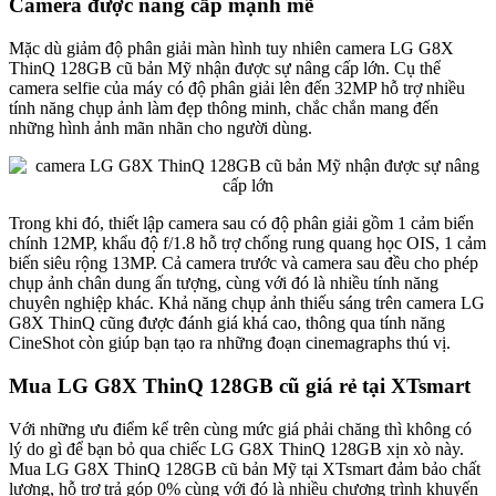
Camera được nâng cấp mạnh mẽ
Mặc dù giảm độ phân giải màn hình tuy nhiên camera LG G8X
ThinQ 128GB cũ bản Mỹ nhận được sự nâng cấp lớn. Cụ thể
camera selfie của máy có độ phân giải lên đến 32MP hỗ trợ nhiều
tính năng chụp ảnh làm đẹp thông minh, chắc chắn mang đến
những hình ảnh mãn nhãn cho người dùng.
Trong khi đó, thiết lập camera sau có độ phân giải gồm 1 cảm biến
chính 12MP, khẩu độ f/1.8 hỗ trợ chống rung quang học OIS, 1 cảm
biến siêu rộng 13MP. Cả camera trước và camera sau đều cho phép
chụp ảnh chân dung ấn tượng, cùng với đó là nhiều tính năng
chuyên nghiệp khác. Khả năng chụp ảnh thiếu sáng trên camera LG
G8X ThinQ cũng được đánh giá khá cao, thông qua tính năng
CineShot còn giúp bạn tạo ra những đoạn cinemagraphs thú vị.
Mua LG G8X ThinQ 128GB cũ giá rẻ tại XTsmart
Với những ưu điểm kể trên cùng mức giá phải chăng thì không có
lý do gì để bạn bỏ qua chiếc LG G8X ThinQ 128GB xịn xò này.
Mua LG G8X ThinQ 128GB cũ bản Mỹ tại XTsmart đảm bảo chất
lượng, hỗ trợ trả góp 0% cùng với đó là nhiều chương trình khuyến