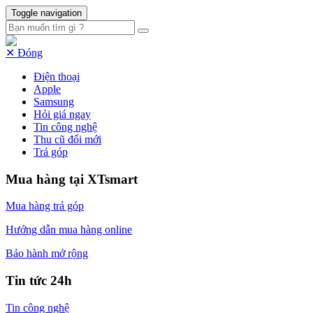
Toggle navigation
✕ Đóng
Điện thoại
Apple
Samsung
Hỏi giá ngay
Tin công nghệ
Thu cũ đổi mới
Trả góp
Mua hàng tại XTsmart
Mua hàng trả góp
Hướng dẫn mua hàng online
Bảo hành mở rộng
Tin tức 24h
Tin công nghệ