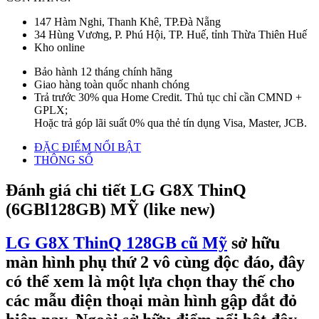
147 Hàm Nghi, Thanh Khê, TP.Đà Nẵng
34 Hùng Vương, P. Phú Hội, TP. Huế, tỉnh Thừa Thiên Huế
Kho online
Bảo hành 12 tháng chính hãng
Giao hàng toàn quốc nhanh chóng
Trả trước 30% qua Home Credit. Thủ tục chỉ cần CMND +
GPLX;
Hoặc trả góp lãi suất 0% qua thẻ tín dụng Visa, Master, JCB.
ĐẶC ĐIỂM NỔI BẬT
THÔNG SỐ
Đánh giá chi tiết LG G8X ThinQ
(6GBl128GB) MỸ (like new)
LG G8X ThinQ 128GB cũ Mỹ
sở hữu
màn hình phụ thứ 2 vô cùng độc đáo, đây
có thể xem là một lựa chọn thay thế cho
các mẫu điện thoại màn hình gập đắt đỏ