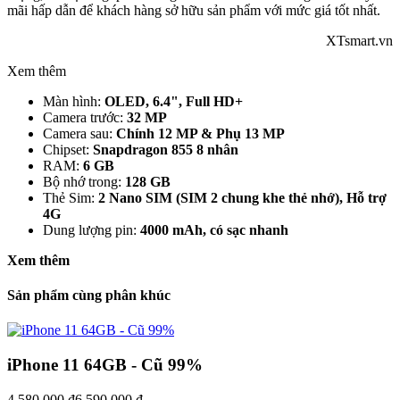
mãi hấp dẫn để khách hàng sở hữu sản phẩm với mức giá tốt nhất.
XTsmart.vn
Xem thêm
Màn hình:
OLED, 6.4", Full HD+
Camera trước:
32 MP
Camera sau:
Chính 12 MP & Phụ 13 MP
Chipset:
Snapdragon 855 8 nhân
RAM:
6 GB
Bộ nhớ trong:
128 GB
Thẻ Sim:
2 Nano SIM (SIM 2 chung khe thẻ nhớ), Hỗ trợ
4G
Dung lượng pin:
4000 mAh, có sạc nhanh
Xem thêm
Sản phẩm cùng phân khúc
iPhone 11 64GB - Cũ 99%
4,580,000 đ
6,590,000 đ