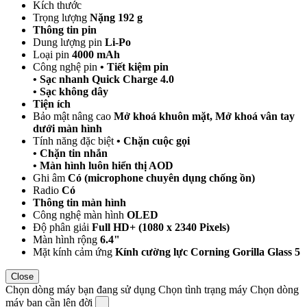
Kích thước
Trọng lượng
Nặng 192 g
Thông tin pin
Dung lượng pin
Li-Po
Loại pin
4000 mAh
Công nghệ pin
• Tiết kiệm pin
• Sạc nhanh Quick Charge 4.0
• Sạc không dây
Tiện ích
Bảo mật nâng cao
Mở khoá khuôn mặt, Mở khoá vân tay
dưới màn hình
Tính năng đặc biệt
• Chặn cuộc gọi
• Chặn tin nhắn
• Màn hình luôn hiển thị AOD
Ghi âm
Có (microphone chuyên dụng chống ồn)
Radio
Có
Thông tin màn hình
Công nghệ màn hình
OLED
Độ phân giải
Full HD+ (1080 x 2340 Pixels)
Màn hình rộng
6.4"
Mặt kính cảm ứng
Kính cường lực Corning Gorilla Glass 5
Close
Chọn dòng máy bạn đang sử dụng
Chọn tình trạng máy
Chọn dòng
máy bạn cần lên đời