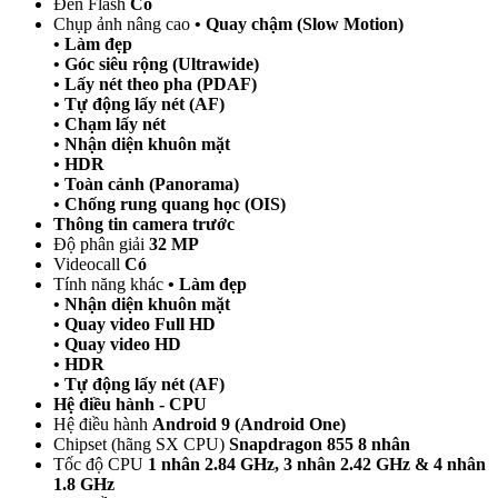
Đèn Flash
Có
Chụp ảnh nâng cao
• Quay chậm (Slow Motion)
• Làm đẹp
• Góc siêu rộng (Ultrawide)
• Lấy nét theo pha (PDAF)
• Tự động lấy nét (AF)
• Chạm lấy nét
• Nhận diện khuôn mặt
• HDR
• Toàn cảnh (Panorama)
• Chống rung quang học (OIS)
Thông tin camera trước
Độ phân giải
32 MP
Videocall
Có
Tính năng khác
• Làm đẹp
• Nhận diện khuôn mặt
• Quay video Full HD
• Quay video HD
• HDR
• Tự động lấy nét (AF)
Hệ điều hành - CPU
Hệ điều hành
Android 9 (Android One)
Chipset (hãng SX CPU)
Snapdragon 855 8 nhân
Tốc độ CPU
1 nhân 2.84 GHz, 3 nhân 2.42 GHz & 4 nhân
1.8 GHz