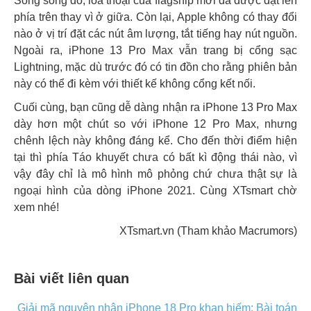
Song song đó, loa thoại của flagship mới đã được đặt lên
phía trên thay vì ở giữa. Còn lại, Apple không có thay đổi
nào ở vị trí đặt các nút âm lượng, tắt tiếng hay nút nguồn.
Ngoài ra, iPhone 13 Pro Max vẫn trang bị cổng sạc
Lightning, mặc dù trước đó có tin đồn cho rằng phiên bản
này có thể đi kèm với thiết kế không cổng kết nối.
Cuối cùng, bạn cũng dễ dàng nhận ra iPhone 13 Pro Max
dày hơn một chút so với iPhone 12 Pro Max, nhưng
chênh lệch này không đáng kể. Cho đến thời điểm hiện
tại thì phía Táo khuyết chưa có bất kì động thái nào, vì
vậy đây chỉ là mô hình mô phỏng chứ chưa thật sự là
ngoại hình của dòng iPhone 2021. Cùng XTsmart chờ
xem nhé!
XTsmart.vn (Tham khảo Macrumors)
Bài viết liên quan
Giải mã nguyên nhân iPhone 18 Pro khan hiếm: Bài toán