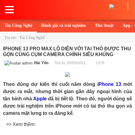
Toggle
navigation
Tin Công Nghệ
Đánh giá và trải nghiệm
Thủ thuật
App -
Tin tức
Tin Công Nghệ
IPHONE 13 PRO MAX LỘ DIỆN VỚI TAI THỎ ĐƯỢC THU
GỌN CÙNG CỤM CAMERA CHÍNH SIÊU KHỦNG
Hải Yến
Thứ tư, 05/05/2021,
1370
Theo đúng dự kiến thì cuối năm dòng
iPhone 13
mới
được ra mắt, nhưng thời gian gần đây ngoại hình của
tân binh nhà
Apple
đã bị tiết lộ. Theo đó, người dùng sẽ
được trải nghiệm trên iPhone mới có tai thỏ thu gọn và
camera mặt lưng to ra đáng kể.
>> Xem thêm: