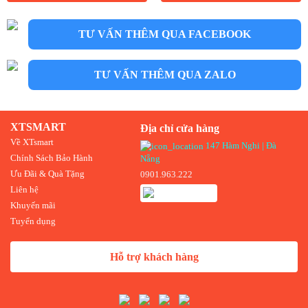
TƯ VẤN THÊM QUA FACEBOOK
TƯ VẤN THÊM QUA ZALO
XTSMART
Địa chỉ cửa hàng
Về XTsmart
147 Hàm Nghi | Đà
Chính Sách Bảo Hành
Nẵng
Ưu Đãi & Quà Tặng
0901.963.222
Liên hệ
Khuyến mãi
Tuyển dụng
Hỗ trợ khách hàng