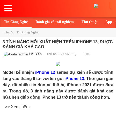
Toggle
navigation
Tin Công Nghệ
Đánh giá và trải nghiệm
Thủ thuật
App -
Tin tức
Tin Công Nghệ
3 TÍNH NĂNG MỚI XUẤT HIỆN TRÊN IPHONE 13, ĐƯỢC
ĐÁNH GIÁ KHÁ CAO
Hải Yến
Thứ hai, 17/05/2021,
1181
Model kế nhiệm
iPhone 12
series dự kiến sẽ được trình
làng vào tháng 9 tới với tên gọi
iPhone 13
. Thời gian gần
đây, rất nhiều tin đồn về thế hệ iPhone 2021 được đưa
ra. Trong đó, 3 tính năng này được đánh giá khá cao
hứa hẹn giúp dòng iPhone 13 trở nên thành công hơn.
>> Xem thêm: