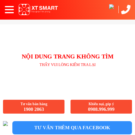
Toggle
navigation
NỘI DUNG TRANG KHÔNG TÌM
THẤY VUI LÒNG KIỂM TRA LẠI
Tư vấn bán hàng
Khiếu nại, góp ý
1900 2063
0908.996.999
TƯ VẤN THÊM QUA FACEBOOK