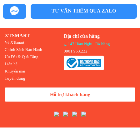
TƯ VẤN THÊM QUA ZALO
XTSMART
Địa chỉ cửa hàng
Về XTsmart
147 Hàm Nghi | Đà Nẵng
Chính Sách Bảo Hành
0901.963.222
Ưu Đãi & Quà Tặng
Liên hệ
Khuyến mãi
Tuyển dụng
Hỗ trợ khách hàng